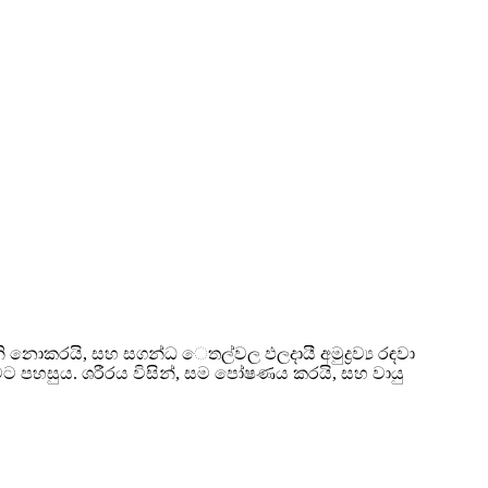
කරයි, සහ සගන්ධ ෙතල්වල ඵලදායී අමුද්‍රව්‍ය රඳවා
 පහසුය. ශරීරය විසින්, සම පෝෂණය කරයි, සහ වායු