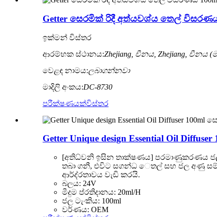
Getter සෙරමික් රිදී අත්යවශ්ය තෙල් විසර
ඉක්මන් විස්තර
ආරම්භක ස්ථානය:
Zhejiang, චීනය, Zhejiang, චීනය (
වෙළඳ නාමය:
ලබාගන්නවා
මාදිලි අංකය:
DC-8730
පරීක්ෂණයක්
විස්තර
Getter Unique design Essential Oil Diffuse
[අතිධ්වනි ඉසින තාක්ෂණය] පරමාණුකරණය ජල
තබා ගනී, එවිට සගන්ධ ෙතල් සහ ජල අණු සම
ආර්ද්රතාවය වැඩි කරයි.
බලය: 24V
මීදුම ප්රතිදානය: 20ml/H
ජල ටැංකිය: 100ml
වර්ණය: OEM