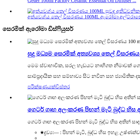
Getter 100ml Factory Ceramic Essential Oil Diffuser ...
අත්යවශ්ය තෙල් විසරණය 100ML ඇරෝමා අල්ට්රාසොනි
සෙරමික් ඇරෝමා ඩිස්ෆියුසර්
සුදු මධ්‍යම සෙරමික් අත්‍යවශ්‍ය තෙල් විසරණ
මෙම ස්වාභාවික, සරල හැඩයට නාභිගත නිමාවක් ගෙන ඒ
සාම්ප්‍රදායික සහ සම්භාව්‍ය සිට නවීන සහ ජ්‍යාම
පරීක්ෂණයක්
විස්තර
ගෙටර් ගෘහ අලංකරණ පිඟන් මැටි බුද්ධ හිස අත
ගෙටර් ගෘහ අලංකරණ පිඟන් මැටි බුද්ධ හිස අතින් සාදන
★ද්‍රව්‍ය:— : පිඟන් මැටි, බුද්ධ හිස ඉහළ උ