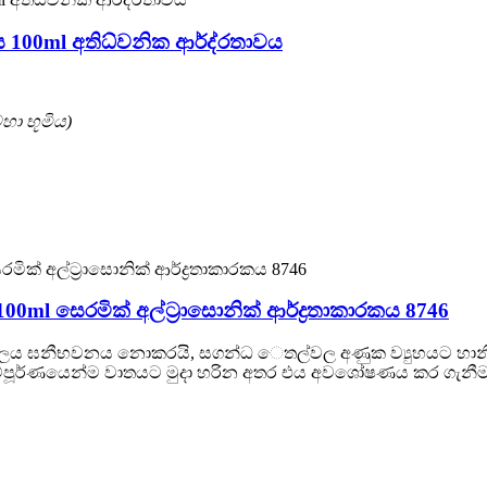
ණය 100ml අතිධ්වනික ආර්ද්රතාවය
මහා භූමිය)
r 100ml සෙරමික් අල්ට්‍රාසොනික් ආර්ද්‍රතාකාරකය 8746
ය ඝනීභවනය නොකරයි, සගන්ධ ෙතල්වල අණුක ව්‍යුහයට හානි නො
්පූර්ණයෙන්ම වාතයට මුදා හරින අතර එය අවශෝෂණය කර ගැනීමට