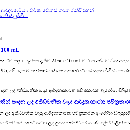
ක් හුමිඩි ...
ය 100 mL
ම සඳහා සුදු ඔප දැමීම.Airome 100 mL මධ්‍යම අතිධ්වනික අත්‍ය
ිතික දක්වා, අපි සෑම මනෝභාවයක් සහ අලංකරණයක් සඳහා විවිධ මෝස
ින් සාදන ලද අතිධ්වනික වායු ආර්ද්‍රතාකාරක පවිත්‍රකා
 ලද අතිධ්වනික වායු ආර්ද්‍රතාකාරක පවිත්‍රකාරක ඇරෝමා ඩිෆියුසර්
ෂ්ණත්වයක් යටතේ සකස් කරන ලද උසස් තත්ත්වයේ පෝසිලේන් වලින් සා