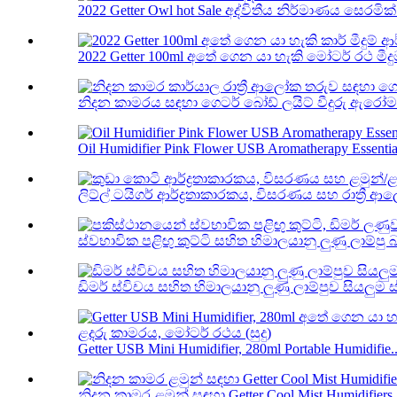
2022 Getter Owl hot Sale අද්විතීය නිර්මාණය සෙරමික් 
2022 Getter 100ml අතේ ගෙන යා හැකි මෝටර් රථ මීදුම 
නිදන කාමරය සඳහා ගෙටර් බෝඩ් ලයිට් වීදුරු ඇරෝමා 
Oil Humidifier Pink Flower USB Aromatherapy Essentia.
ලිට්ල් ටයිගර් ආර්ද්‍රතාකාරකය, විසරණය සහ රාත්‍රී 
ස්වභාවික පළිඟු කුට්ටි සහිත හිමාලයානු ලුණු ලාම්පු බ
ඩිමර් ස්විචය සහිත හිමාලයානු ලුණු ලාම්පුව සියලුම ස
Getter USB Mini Humidifier, 280ml Portable Humidifie..
නිදන කාමර ළමුන් සඳහා Getter Cool Mist Humidifiers, 