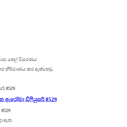
වශ්‍ය තෙල් විසරණය
්තර නිර්මාණය කර ඇත්තෙමු.
රක ඇරෝමා ඩිෆියුසර් 8529
 8529
දා ඇත.