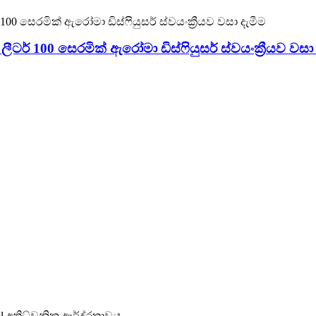
ටර් 100 සෙරමික් ඇරෝමා ඩිස්ෆියුසර් ස්වයංක්‍රීයව වසා 