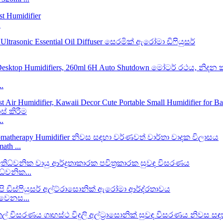
.
..
..
th ...
ධ්වනික...
 වෙනස...