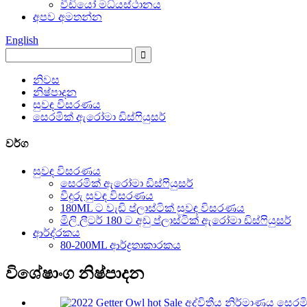
වීඩියෝ මධ්යස්ථානය
අපව අමතන්න
English
නිවස
නිෂ්පාදන
සුවඳ විසරණය
සෙරමික් ඇරෝමා ඩිස්ෆියුසර්
වර්ග
සුවඳ විසරණය
සෙරමික් ඇරෝමා ඩිස්ෆියුසර්
වීදුරු සුවඳ විසරණය
180ML ට වැඩි ප්ලාස්ටික් සුවඳ විසරණය
මිලි ලීටර් 180 ට අඩු ප්ලාස්ටික් ඇරෝමා ඩිස්ෆියුසර්
ආර්ද්රකය
80-200ML ආර්ද්‍රතාකාරකය
විශේෂාංග නිෂ්පාදන