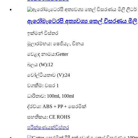
ඇරෝමැටෙරපි අත්‍යවශ්‍ය තෙල් විසරණය මිලි ලී
ඉක්මන් විස්තර
මූලාරම්භය: ෂෙජියැං, චීනය
වෙළඳ නාමය:Getter
බලය (W):12
වෝල්ටීයතාව (V):24
වගකීම්: වසර 1
ධාරිතාව: 100ml, 100ml
ද්රව්ය: ABS + PP + සෙරමික්
සහතිකය: CE ROHS
පරීක්ෂණයක්
විස්තර