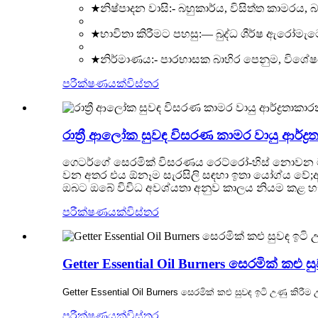
★නිෂ්පාදන වාසි:- බහුකාර්ය, විසිත්ත කාමරය
★භාවිතා කිරීමට පහසු:— බුද්ධ ශීර්ෂ ඇරෝමැටෙර
★නිර්මාණය:- පාරභාසක බාහිර පෙනුම, විශේෂයෙ
පරීක්ෂණයක්
විස්තර
රාත්‍රී ආලෝක සුවඳ විසරණ කාමර වායු ආර්
ගෙටර්ගේ සෙරමික් විසරණය රෙට්රෝ-හිස් නොවන මැ
වන අතර එය ඕනෑම සැරසිලි සඳහා ඉතා යෝග්ය වේ;
ඔබට ඔබේ විවිධ අවශ්යතා අනුව කාලය නියම කළ හැ
පරීක්ෂණයක්
විස්තර
Getter Essential Oil Burners සෙරමික් කළු 
Getter Essential Oil Burners සෙරමික් කළු සුවඳ ඉටි උණු කි
පරීක්ෂණයක්
විස්තර