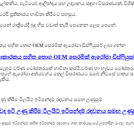
, බැල්කනිය, පැටියෝ, ආලින්දය සහ උද්‍යානය සඳහා විසරණයක්, ව
පි ප්‍රතිකාරය භාවිතා කිරීමට පහසුය.
න් රාත්‍රියේදී බුදු හිස වඩාත් කැපී පෙනෙන ලෙස පෙනේ.
ද්‍රතාකාරකය සහිත තොග OEM සෙරමික් ඇරෝමා ඩිස්ෆියුස
හුම් වර්ණ මෝස්තරයක් භාවිතා කරයි.වර්ණ හා හැඩය මෝස්තරය
අපගේ ඇරෝමා අත්යවශ්ය තෙල් විසරණයට ඔබේ නිවසේ වාතය සහ 
කිය.
සුවඳ ඉටි උණු කිරීම ටීලයිට් ඉටිපන්දම් රඳවනය සමඟ උණුස
රීම උණුසුම් ඉටිපන්දම් සහිත ඉටිපන්දම් රඳවනය ගෘහ කාර්යාලයේ උපන්දින මංගල ත