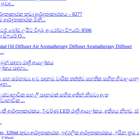
සුවඳ...
ආර්ද්‍රතාකාරක මිනි...
ඩිෆයර් O...
..
ආලෝකය සඳහා...
ඳුන...
්වාභාවික ...
.
320ml ...