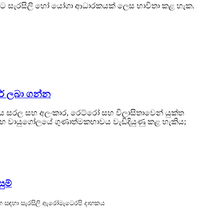
ිශිෂ්ට සැරසිලි හෝ යෝගා ආධාරකයක් ලෙස භාවිතා කළ හැක.
ර් ලබා ගන්න
 සරල සහ අලංකාර, රෙට්රෝ සහ විලාසිතාවෙන් යුක්ත
වායුගෝලයේ ගුණාත්මකභාවය වැඩිදියුණු කළ හැකිය;
ුම්
ෑග්ග සඳහා සැරසිලි ඇරෝමැටෙරපි දාහකය