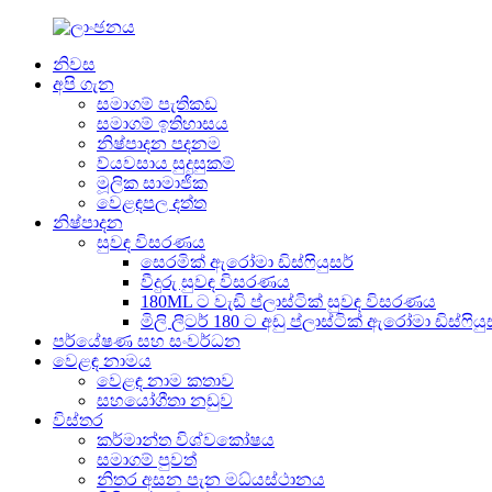
නිවස
අපි ගැන
සමාගම් පැතිකඩ
සමාගම් ඉතිහාසය
නිෂ්පාදන පදනම
ව්යවසාය සුදුසුකම්
මූලික සාමාජික
වෙළඳපල දත්ත
නිෂ්පාදන
සුවඳ විසරණය
සෙරමික් ඇරෝමා ඩිස්ෆියුසර්
වීදුරු සුවඳ විසරණය
180ML ට වැඩි ප්ලාස්ටික් සුවඳ විසරණය
මිලි ලීටර් 180 ට අඩු ප්ලාස්ටික් ඇරෝමා ඩිස්ෆියු
පර්යේෂණ සහ සංවර්ධන
වෙළඳ නාමය
වෙළඳ නාම කතාව
සහයෝගීතා නඩුව
විස්තර
කර්මාන්ත විශ්වකෝෂය
සමාගම් පුවත්
නිතර අසන පැන මධ්යස්ථානය