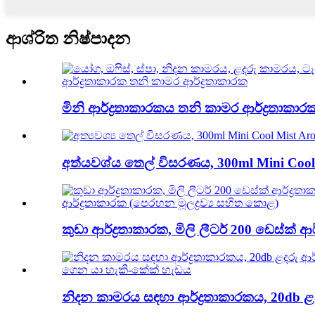
ආශ්රිත නිෂ්පාදන
මිනි ආර්ද්‍රතාකාරකය තනි කාමර ආර්ද්‍රතාකාරක
අත්යවශ්ය තෙල් විසරණය, 300ml Mini Cool M
කුඩා ආර්ද්‍රතාකාරක, මිලි ලීටර් 200 ඩෙස්ක් ආර
නිදන කාමරය සඳහා ආර්ද්‍රතාකාරකය, 20db ළදර