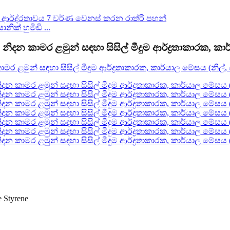
ක් හුමිඩි ...
රකය, නිදන කාමර ළමුන් සඳහා සිසිල් මීදුම ආර්ද්‍රතාකාරක, ක
e Styrene