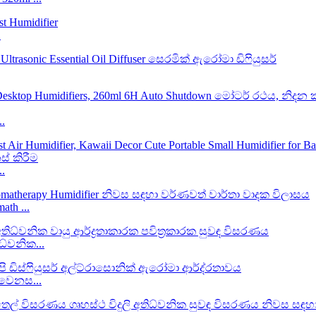
.
..
..
th ...
ධ්වනික...
 වෙනස...