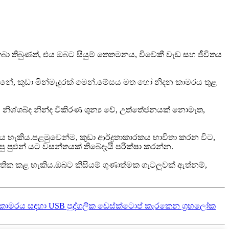
ේ තබා තිබුණත්, එය ඔබට සියුම් තෙතමනය, විවේකී වැඩ සහ ජීවිතය
නේ, කුඩා මින්මැදුරක් මෙන්.මේසය මත හෝ නිදන කාමරය තුළ
 නිශ්ශබ්ද නින්ද විකිරණ ශුන්‍ය වේ, උත්තේජනයක් නොමැත,
ය හැකිය.පළමුවෙන්ම, කුඩා ආර්ද්‍රතාකාරකය භාවිතා කරන විට,
 පුළුන් යට වසන්තයක් තිබේදැයි පරීක්ෂා කරන්න.
තික කළ හැකිය.ඔබට කිසියම් ගුණාත්මක ගැටලුවක් ඇත්නම්,
නිදන කාමරය සඳහා USB පුද්ගලික ඩෙස්ක්ටොප් කැරකෙන ග්‍රහලෝක