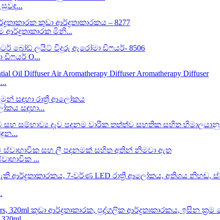
සුවඳ...
ආර්ද්‍රතාකාරක මිනි...
ඩිෆයර් O...
..
ආලෝකය සඳහා...
ඳුන...
්වාභාවික ...
.
320ml ...