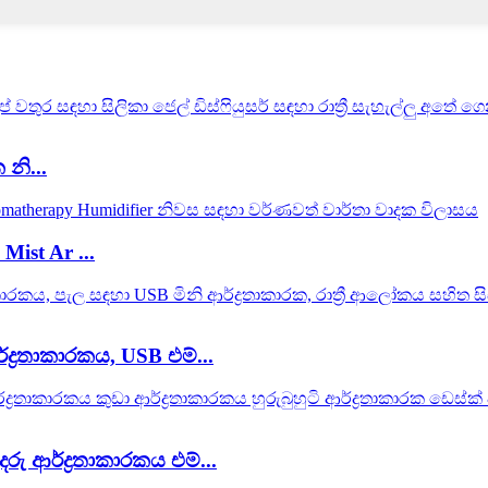
 නි...
ist Ar ...
්ද්‍රතාකාරකය, USB එම්...
ු ආර්ද්‍රතාකාරකය එම්...