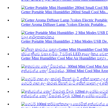
Getter Portable Mini Humidifier 280ml Small Cool Mis..
Getter Aroma Diffuser Lamp 7colors Electric Portable...
Getter Portable Mini Humidifier, 2 Mist Modes USB De.
Getter Mini Humidifier Cool Mist Air Humidifier සඳහා .
අත්යවශ්ය තෙල් විසරණය, 300ml Mini Cool Mist Aroma
ගෙටර් ගෘහ අලංකරණ පිඟන් මැටි අතින් සාදන ලද අති
අත්යවශ්ය තෙල් විසරණ වීදුරු 120ml ඇරෝමැටෙරපි