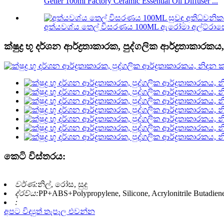
Getter 100ml Factory Ceramic Essential Oil Diffuser ...
අත්යවශ්ය තෙල් විසරණය 100ML ඇරෝමා අල්ට්රාසොනි
ක්ෂුද්‍ර භූ දර්ශන ආර්ද්‍රතාකාරක, පුද්ගලික ආර්ද්‍රතාකා
කෙටි විස්තරය:
වර්ණ:
නිල්, රෝස, සුදු
ද්රව්ය:
PP+ABS+Polypropylene, Silicone, Acrylonitrile Butadien
:
අපට විද්‍යුත් තැපෑල එවන්න