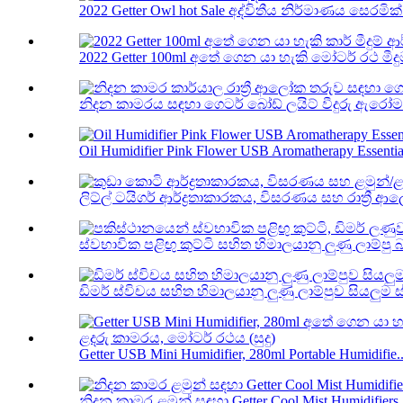
2022 Getter Owl hot Sale අද්විතීය නිර්මාණය සෙරමික් 
2022 Getter 100ml අතේ ගෙන යා හැකි මෝටර් රථ මීදුම 
නිදන කාමරය සඳහා ගෙටර් බෝඩ් ලයිට් වීදුරු ඇරෝමා 
Oil Humidifier Pink Flower USB Aromatherapy Essentia.
ලිට්ල් ටයිගර් ආර්ද්‍රතාකාරකය, විසරණය සහ රාත්‍රී 
ස්වභාවික පළිඟු කුට්ටි සහිත හිමාලයානු ලුණු ලාම්පු බ
ඩිමර් ස්විචය සහිත හිමාලයානු ලුණු ලාම්පුව සියලුම ස
Getter USB Mini Humidifier, 280ml Portable Humidifie..
නිදන කාමර ළමුන් සඳහා Getter Cool Mist Humidifiers, 