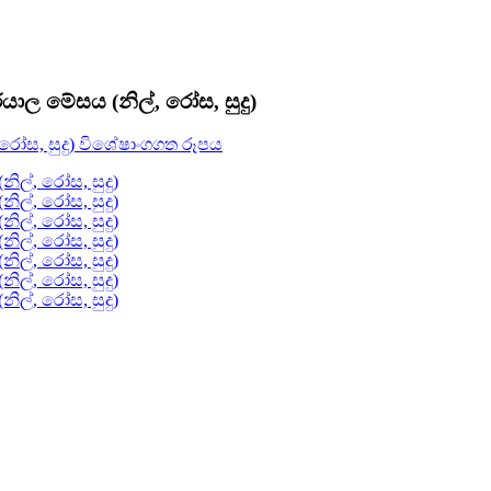
ාර්යාල මේසය (නිල්, රෝස, සුදු)