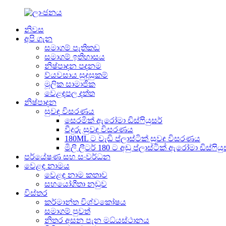
නිවස
අපි ගැන
සමාගම් පැතිකඩ
සමාගම් ඉතිහාසය
නිෂ්පාදන පදනම
ව්යවසාය සුදුසුකම්
මූලික සාමාජික
වෙළඳපල දත්ත
නිෂ්පාදන
සුවඳ විසරණය
සෙරමික් ඇරෝමා ඩිස්ෆියුසර්
වීදුරු සුවඳ විසරණය
180ML ට වැඩි ප්ලාස්ටික් සුවඳ විසරණය
මිලි ලීටර් 180 ට අඩු ප්ලාස්ටික් ඇරෝමා ඩිස්ෆියු
පර්යේෂණ සහ සංවර්ධන
වෙළඳ නාමය
වෙළඳ නාම කතාව
සහයෝගීතා නඩුව
විස්තර
කර්මාන්ත විශ්වකෝෂය
සමාගම් පුවත්
නිතර අසන පැන මධ්යස්ථානය