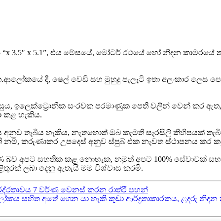
ණය: 3.5 “x 3.5″ x 5.1”, එය මේසයේ, මෝටර් රථයේ හෝ නිදන කාමරය
ලෝකයේ දී, ෂෙල් වෙඩි සහ මුහුදු පැලෑටි ඉතා අලංකාර ලෙස පෙ
පහසුය, ඉලෙක්ට්‍රොනික සංරචක පරමාණුක පෙති වලින් වෙන් කර ඇත,
ා කළ හැකිය.
 අනුව තැබිය හැකිය, නැතහොත් ඔබ කැමති සැරසිලි කිහිපයක් තැබි
ි නම්, කරුණාකර උපදෙස් අනුව ස්පුබ් එක නැවත ස්ථාපනය කර කපු
ිපූර්ණ බව අපට සහතික කළ නොහැක, නමුත් අපට 100% සේවාවක් සහ
තුරක් ලබා දෙනු ඇතැයි මම විශ්වාස කරමි.
්ද්රතාවය 7 වර්ණ වෙනස් කරන රාත්රී පහන්
‍රී ආලෝකය සහිත අතේ ගෙන යා හැකි කුඩා ආර්ද්‍රතාකාරකය, ළදරු 