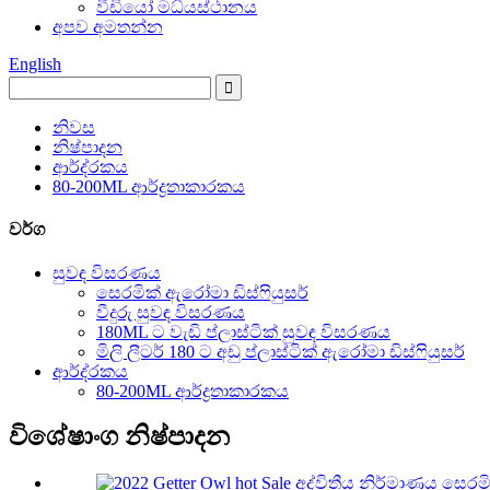
වීඩියෝ මධ්යස්ථානය
අපව අමතන්න
English
නිවස
නිෂ්පාදන
ආර්ද්රකය
80-200ML ආර්ද්‍රතාකාරකය
වර්ග
සුවඳ විසරණය
සෙරමික් ඇරෝමා ඩිස්ෆියුසර්
වීදුරු සුවඳ විසරණය
180ML ට වැඩි ප්ලාස්ටික් සුවඳ විසරණය
මිලි ලීටර් 180 ට අඩු ප්ලාස්ටික් ඇරෝමා ඩිස්ෆියුසර්
ආර්ද්රකය
80-200ML ආර්ද්‍රතාකාරකය
විශේෂාංග නිෂ්පාදන