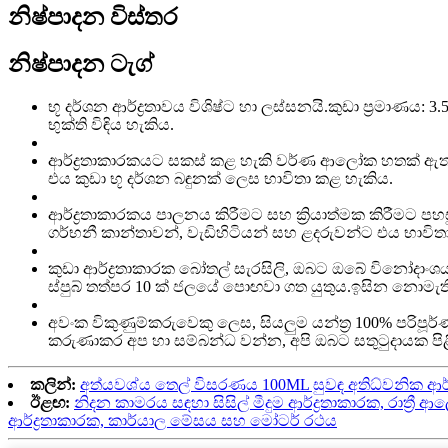
නිෂ්පාදන විස්තර
නිෂ්පාදන ටැග්
භූ දර්ශන ආර්ද්‍රතාවය විශිෂ්ට හා ලස්සනයි.කුඩා ප්‍රමා
භුක්ති විඳිය හැකිය.
ආර්ද්‍රතාකාරකයට සකස් කළ හැකි වර්ණ ආලෝක හතක් ඇත.ආ
එය කුඩා භූ දර්ශන බඳුනක් ලෙස භාවිතා කළ හැකිය.
ආර්ද්‍රතාකාරකය පාලනය කිරීමට සහ ක්‍රියාත්මක කිරීමට 
ගර්භනී කාන්තාවන්, වැඩිහිටියන් සහ ළදරුවන්ට එය භාවිත
කුඩා ආර්ද්‍රතාකාරක බෝතල් සැරසිලි, ඔබට ඔබේ විනෝදාංශය
ස්පුබ් තත්පර 10 ක් ජලයේ පොඟවා ගත යුතුය.ඉසින නොමැත
අවංක විකුණුම්කරුවෙකු ලෙස, සියලුම යන්ත්‍ර 100% පර
කරුණාකර අප හා සම්බන්ධ වන්න, අපි ඔබට සතුටුදායක පිළි
කලින්:
අත්යවශ්ය තෙල් විසරණය 100ML සුවඳ අතිධ්වනික ආර
ඊළඟ:
නිදන කාමරය සඳහා සිසිල් මීදුම ආර්ද්‍රතාකාරක, රාත්
ආර්ද්‍රතාකාරක, කාර්යාල මේසය සහ මෝටර් රථය